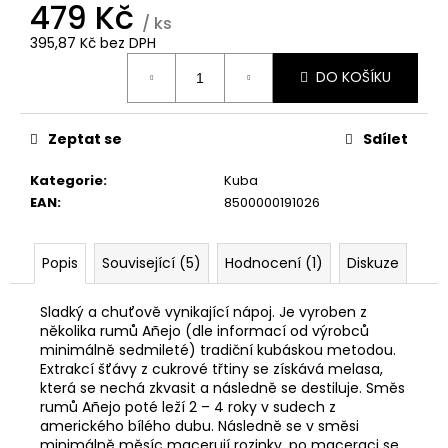
č
479 Kč
u
/ ks
395,87 Kč bez DPH
j
Měrná
e
DO KOŠÍKU
cena:
m
e
Zeptat se
Sdílet
DIPLOMATICO
Kategorie
:
Kuba
BATH
EAN
:
8500000191026
BOX
1
899
Popis
Související (5)
Hodnocení (1)
Diskuze
Kč
Sladký a chuťově vynikající nápoj. Je vyroben z
několika rumů Añejo (dle informací od výrobců
minimálně sedmileté) tradiční kubáskou metodou.
Extrakcí šťávy z cukrové třtiny se získává melasa,
která se nechá zkvasit a následně se destiluje. Směs
rumů Añejo poté leží 2 – 4 roky v sudech z
amerického bílého dubu. Následně se v směsi
minimálně měsíc macerují rozinky, po maceraci se