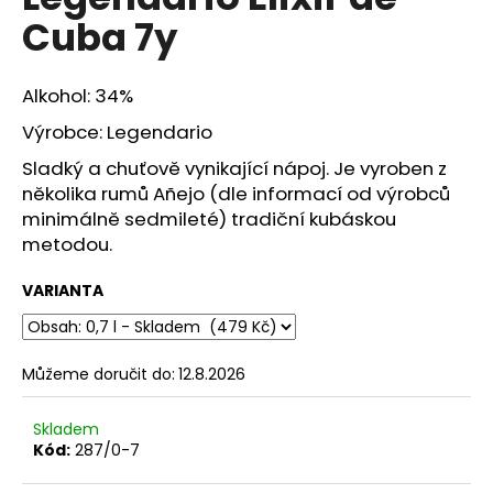
je
a
Cuba 7y
5,0
z
j
5
í
hvězdiček.
Alkohol: 34%
t
Výrobce: Legendario
?
Sladký a chuťově vynikající nápoj. Je vyroben z
několika rumů Añejo (dle informací od výrobců
minimálně sedmileté) tradiční kubáskou
metodou.
HLEDAT
VARIANTA
D
o
Můžeme doručit do:
12.8.2026
p
o
Skladem
r
Kód:
287/0-7
u