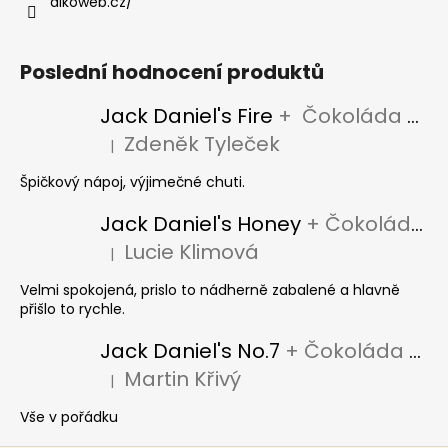
alkoweb.cz/
Poslední hodnocení produktů
Jack Daniel's Fire
+ Čokoláda Jack Daniel's
Zdeněk Tyleček
|
Hodnocení produktu je 5 z 5 hvězdiček.
Špičkový nápoj, výjimečné chuti.
Jack Daniel's Honey
+ Čokoláda Jack Daniel's
Lucie Klimová
|
Hodnocení produktu je 5 z 5 hvězdiček.
Velmi spokojená, prislo to nádherně zabalené a hlavně
přišlo to rychle.
Jack Daniel's No.7
+ Čokoláda Jack Daniel's
Martin Křivý
|
Hodnocení produktu je 5 z 5 hvězdiček.
Vše v pořádku