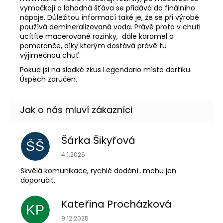
vymačkají a lahodná šťáva se přidává do finálního
nápoje. Důležitou informací také je, že se při výrobě
používá demineralizovaná voda. Právě proto v chuti
ucítíte macerované rozinky, dále karamel a
pomeranče, díky kterým
dostává právě tu
výjimečnou chuť.
Pokud jsi na sladké zkus Legendario místo dortíku.
Úspěch zaručen.
Šárka Šikyřová
ŠŠ
Hodnocení obchodu je 5 z 5 hvězdiček.
4.1.2026
Skvělá komunikace, rychlé dodání...mohu jen
doporučit.
Kateřina Procházková
KP
Hodnocení obchodu je 5 z 5 hvězdiček.
9.12.2025