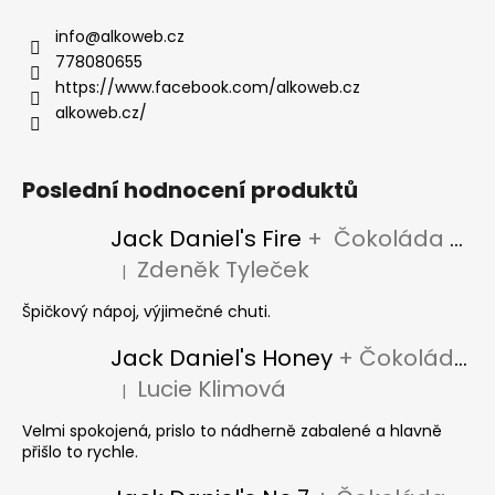
info
@
alkoweb.cz
778080655
https://www.facebook.com/alkoweb.cz
alkoweb.cz/
Poslední hodnocení produktů
Jack Daniel's Fire
+ Čokoláda Jack Daniel's
Zdeněk Tyleček
|
Hodnocení produktu je 5 z 5 hvězdiček.
Špičkový nápoj, výjimečné chuti.
Jack Daniel's Honey
+ Čokoláda Jack Daniel's
Lucie Klimová
|
Hodnocení produktu je 5 z 5 hvězdiček.
Velmi spokojená, prislo to nádherně zabalené a hlavně
přišlo to rychle.