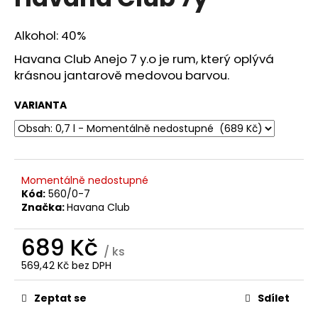
je
a
0,0
z
j
Alkohol: 40%
5
í
hvězdiček.
Havana Club Anejo 7 y.o je rum, který oplývá
t
krásnou jantarově medovou barvou.
?
VARIANTA
HLEDAT
Momentálně nedostupné
Kód:
560/0-7
Značka:
Havana Club
D
689 Kč
o
/ ks
p
569,42 Kč bez DPH
o
Měrná
r
cena:
Zeptat se
Sdílet
u