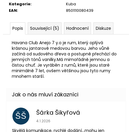
č
Kategorie
:
Kuba
u
EAN
:
8501110080439
j
e
m
Popis
Související (5)
Hodnocení
Diskuze
e
Havana Club Anejo 7 y.o je rum, který oplývá
krásnou jantarově medovou barvou. Jeho vůně
EL
začíná od sudového dřeva a postupně přechází do
JIMADOR
jemných tónů vanilky.Má mimořádně jemnou a
PALOMA
čistou chuť. Je vyráběn z rumů, které jsou staré
BOX
minimálně 7 let, ovšem většinou jsou tyto rumy
1
mnohem starší.
299
Kč
Šárka Šikyřová
ŠŠ
Hodnocení obchodu je 5 z 5 hvězdiček.
4.1.2026
Skvělá komunikace, rychlé dodání...mohu jen