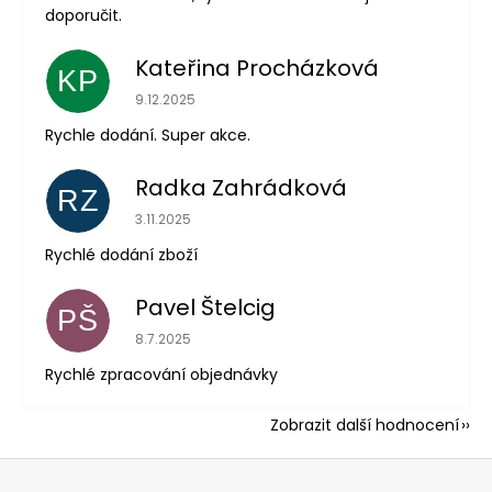
doporučit.
Kateřina Procházková
KP
Hodnocení obchodu je 5 z 5 hvězdiček.
9.12.2025
Rychle dodání. Super akce.
Radka Zahrádková
RZ
Hodnocení obchodu je 5 z 5 hvězdiček.
3.11.2025
Rychlé dodání zboží
Pavel Štelcig
PŠ
Hodnocení obchodu je 5 z 5 hvězdiček.
8.7.2025
Rychlé zpracování objednávky
Zobrazit další hodnocení
Z