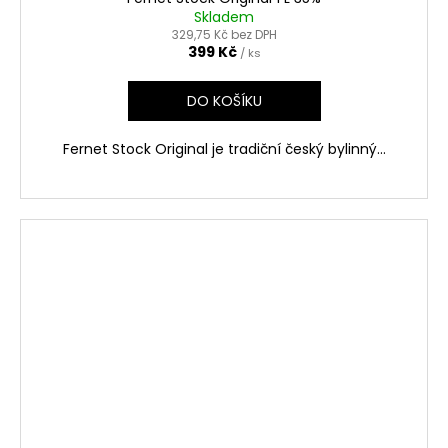
Skladem
329,75 Kč bez DPH
399 Kč
/ ks
DO KOŠÍKU
Fernet Stock Original je tradiční český bylinný...