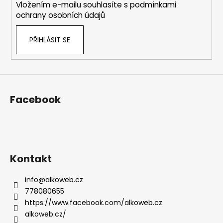
k
Vložením e-mailu souhlasíte s
podmínkami
y
ochrany osobních údajů
v
ý
PŘIHLÁSIT SE
p
i
s
u
Facebook
Kontakt
info
@
alkoweb.cz
778080655
https://www.facebook.com/alkoweb.cz
alkoweb.cz/