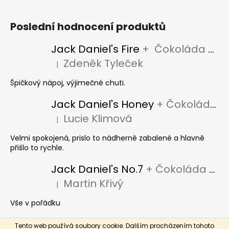
Poslední hodnocení produktů
Jack Daniel's Fire
+ Čokoláda Jack Daniel's
Zdeněk Tyleček
|
Hodnocení produktu je 5 z 5 hvězdiček.
Špičkový nápoj, výjimečné chuti.
Jack Daniel's Honey
+ Čokoláda Jack Daniel's
Lucie Klimová
|
Hodnocení produktu je 5 z 5 hvězdiček.
Velmi spokojená, prislo to nádherně zabalené a hlavně
přišlo to rychle.
Jack Daniel's No.7
+ Čokoláda Jack Daniel's
Martin Křivý
|
Hodnocení produktu je 5 z 5 hvězdiček.
Vše v pořádku
Tento web používá soubory cookie. Dalším procházením tohoto
Vytvořil Shoptet