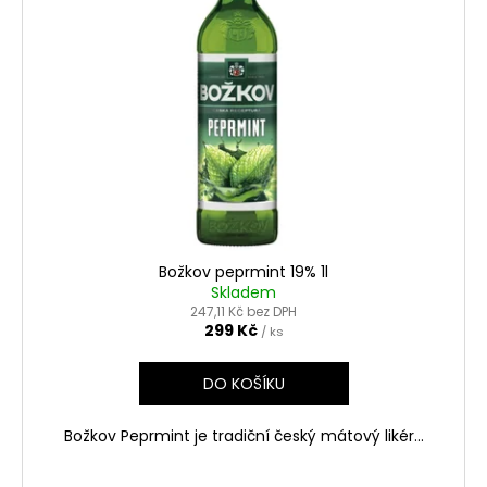
Božkov peprmint 19% 1l
Skladem
247,11 Kč bez DPH
299 Kč
/ ks
DO KOŠÍKU
Božkov Peprmint je tradiční český mátový likér...