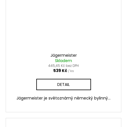
Jägermeister
Skladem
445,45 Kč bez DPH
539 Kč
/ ks
DETAIL
Jägermeister je světoznámý německý bylinný...