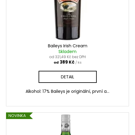
č
o
u
d
j
e
u
m
k
e
t
ů
Baileys Irish Cream
JAPONSKÁ
Skladem
ČAJOVÁ
od 321,49 Kč bez DPH
CEREMONIE
389 Kč
od
/ ks
–
PRÉMIOVÝ
DETAIL
KERAMICKÝ
ČAJOVÝ
SET
Alkohol: 17% Baileys je originální, první a...
S
KONVIČKOU
A
ŠÁLKY
NOVINKA
1
199
Kč