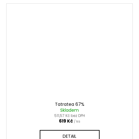
Tatratea 67%
Skladem
511,57 Kč bez DPH
619 Kč
/ ks
DETAIL