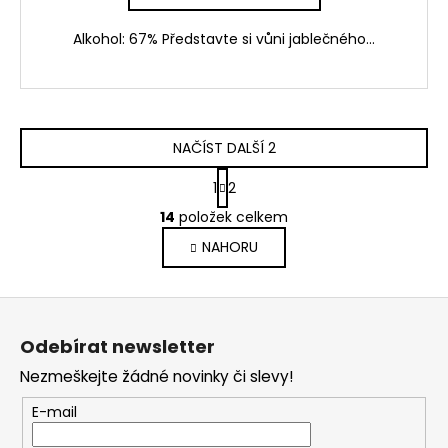
Alkohol: 67% Představte si vůni jablečného...
NAČÍST DALŠÍ 2
S
1
2
t
O
r
14
položek celkem
v
á
NAHORU
l
n
k
á
o
d
Z
v
a
á
á
c
Odebírat newsletter
n
p
í
í
Nezmeškejte žádné novinky či slevy!
p
a
r
t
E-mail
v
í