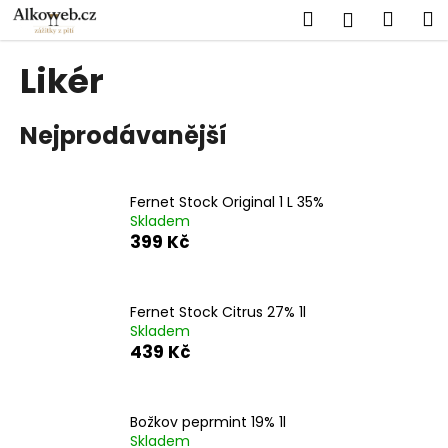
K
Přejít
Hledat
Náku
M
Přihlášen
na
o
obsah
Zpět
Zpět
košík
š
Likér
í
C
k
Nejprodávanější
o
p
o
Fernet Stock Original 1 L 35%
t
Skladem
ř
399 Kč
e
b
u
Fernet Stock Citrus 27% 1l
Skladem
j
439 Kč
e
t
e
Božkov peprmint 19% 1l
n
Skladem