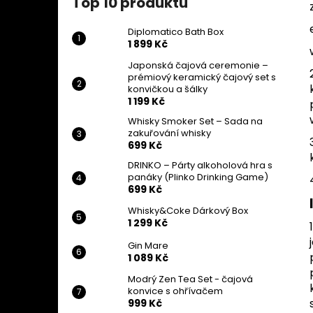
Top 10 produktů
DIPLOMATICO BATH BOX
l
1 899 Kč
Diplomatico Bath Box
1 899 Kč
Japonská čajová ceremonie –
prémiový keramický čajový set s
konvičkou a šálky
1 199 Kč
Whisky Smoker Set – Sada na
zakuřování whisky
699 Kč
DRINKO – Párty alkoholová hra s
panáky (Plinko Drinking Game)
699 Kč
Whisky&Coke Dárkový Box
1 299 Kč
Gin Mare
1 089 Kč
Modrý Zen Tea Set - čajová
konvice s ohřívačem
999 Kč