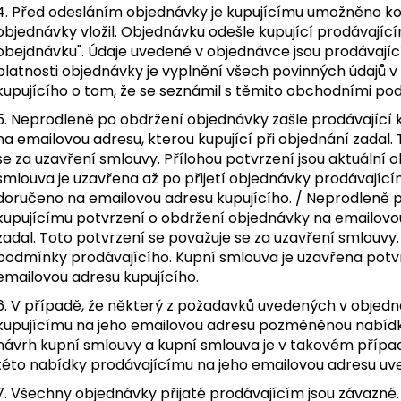
4. Před odesláním objednávky je kupujícímu umožněno kon
objednávky vložil. Objednávku odešle kupující prodávající
obejdnávku". Údaje uvedené v objednávce jsou prodávaj
platnosti objednávky je vyplnění všech povinných údajů 
kupujícího o tom, že se seznámil s těmito obchodními po
5. Neprodleně po obdržení objednávky zašle prodávající 
na emailovou adresu, kterou kupující při objednání zadal
se za uzavření smlouvy. Přílohou potvrzení jsou aktuální
smlouva je uzavřena až po přijetí objednávky prodávající
doručeno na emailovou adresu kupujícího. / Neprodleně p
kupujícímu potvrzení o obdržení objednávky na emailovou 
zadal. Toto potvrzení se považuje se za uzavření smlouvy.
podmínky prodávajícího. Kupní smlouva je uzavřena pot
emailovou adresu kupujícího.
6. V případě, že některý z požadavků uvedených v objedn
kupujícímu na jeho emailovou adresu pozměněnou nabíd
návrh kupní smlouvy a kupní smlouva je v takovém případ
této nabídky prodávajícímu na jeho emailovou adresu u
7. Všechny objednávky přijaté prodávajícím jsou závazné.