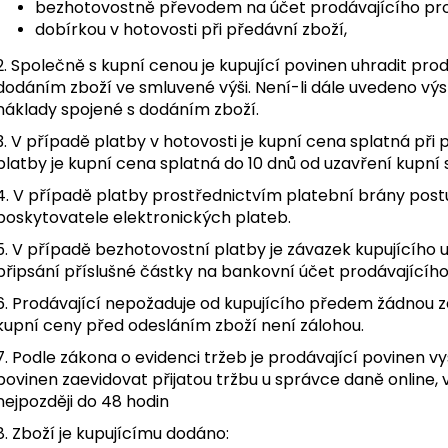
bezhotovostně převodem na účet prodávajícího pro
dobírkou v hotovosti při předávní zboží,
2. Společně s kupní cenou je kupující povinen uhradit pr
dodáním zboží ve smluvené výši. Není-li dále uvedeno výsl
náklady spojené s dodáním zboží.
3. V případě platby v hotovosti je kupní cena splatná při
platby je kupní cena splatná do 10 dnů od uzavření kupní
4. V případě platby prostřednictvím platební brány post
poskytovatele elektronických plateb.
5. V případě bezhotovostní platby je závazek kupujícího
připsání příslušné částky na bankovní účet prodávajícího
6. Prodávající nepožaduje od kupujícího předem žádnou z
kupní ceny před odesláním zboží není zálohou.
7. Podle zákona o evidenci tržeb je prodávající povinen v
povinen zaevidovat přijatou tržbu u správce daně online
nejpozději do 48 hodin
8. Zboží je kupujícímu dodáno: