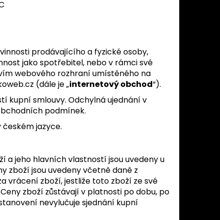
SET – SADA NA
 C
ISKY
innosti prodávajícího a fyzické osoby,
nnost jako spotřebitel, nebo v rámci své
tvím webového rozhraní umístěného na
koweb.cz
(dále je „
internetový obchod
“).
tí kupní smlouvy. Odchylná ujednání v
 obchodních podmínek.
v českém jazyce.
í a jeho hlavních vlastností jsou uvedeny u
ny zboží jsou uvedeny včetně daně z
 vrácení zboží, jestliže toto zboží ze své
eny zboží zůstávají v platnosti po dobu, po
stanovení nevylučuje sjednání kupní