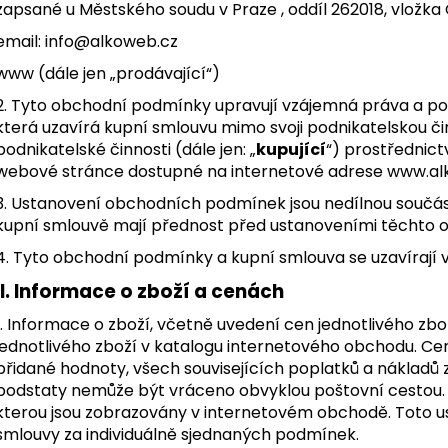
JAPONSKÁ ČAJOVÁ CEREMONIE –
WHISKY SMOKER 
zapsané u Městského soudu v Praze , oddíl 262018, vložka
PRÉMIOVÝ KERAMICKÝ ČAJOVÝ SET S
ZAKUŘOVÁNÍ WH
KONVIČKOU A ŠÁLKY
email: info@alkoweb.cz
699 Kč
1 199 Kč
www (dále jen „prodávající“)
2. Tyto obchodní podmínky upravují vzájemná práva a pov
která uzavírá kupní smlouvu mimo svoji podnikatelskou či
podnikatelské činnosti (dále jen: „
kupující
“) prostřednic
webové stránce dostupné na internetové adrese
www.al
3. Ustanovení obchodních podmínek jsou nedílnou součás
kupní smlouvě mají přednost před ustanoveními těchto
4. Tyto obchodní podmínky a kupní smlouva se uzavírají 
II. Informace o zboží a cenách
1. Informace o zboží, včetně uvedení cen jednotlivého zbož
jednotlivého zboží v katalogu internetového obchodu. Ce
přidané hodnoty, všech souvisejících poplatků a nákladů za
podstaty nemůže být vráceno obvyklou poštovní cestou. C
kterou jsou zobrazovány v internetovém obchodě. Toto u
smlouvy za individuálně sjednaných podmínek.