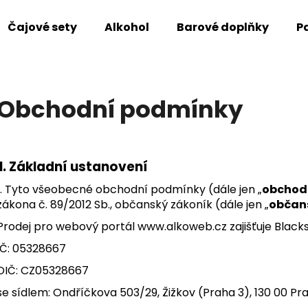
Čajové sety
Alkohol
Barové doplňky
P
Co potřebujete najít?
Obchodní podmínky
HLEDAT
I.
Základní ustanovení
Doporučujeme
1. Tyto všeobecné obchodní podmínky (dále jen „
obchod
zákona č. 89/2012 Sb., občanský zákoník (dále jen „
občan
Prodej pro webový portál
www.alkoweb.cz
zajišťuje Black
IČ: 05328667
DIČ: CZ05328667
se sídlem: Ondříčkova 503/29, Žižkov (Praha 3), 130 00 Pr