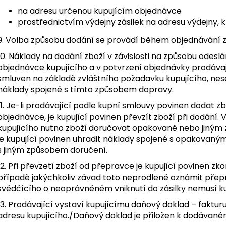
na adresu určenou kupujícím objednávce
prostřednictvím výdejny zásilek na adresu výdejny, kt
9. Volba způsobu dodání se provádí během objednávání z
10. Náklady na dodání zboží v závislosti na způsobu odeslá
objednávce kupujícího a v potvrzení objednávky prodávaj
smluven na základě zvláštního požadavku kupujícího, nese
náklady spojené s tímto způsobem dopravy.
11. Je-li prodávající podle kupní smlouvy povinen dodat z
objednávce, je kupující povinen převzít zboží při dodání. 
kupujícího nutno zboží doručovat opakovaně nebo jiným
je kupující povinen uhradit náklady spojené s opakovaný
s jiným způsobem doručení.
12. Při převzetí zboží od přepravce je kupující povinen z
případě jakýchkoliv závad toto neprodleně oznámit přepr
svědčícího o neoprávněném vniknutí do zásilky nemusí kup
13. Prodávající vystaví kupujícímu daňový doklad – faktu
adresu kupujícího./Daňový doklad je přiložen k dodávané