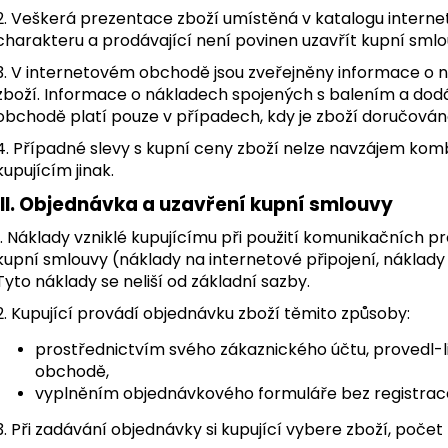
2. Veškerá prezentace zboží umístěná v katalogu intern
charakteru a prodávající není povinen uzavřít kupní sml
3. V internetovém obchodě jsou zveřejněny informace o
zboží. Informace o nákladech spojených s balením a do
obchodě platí pouze v případech, kdy je zboží doručován
4. Případné slevy s kupní ceny zboží nelze navzájem komb
kupujícím jinak.
III. Objednávka a uzavření kupní smlouvy
1. Náklady vzniklé kupujícímu při použití komunikačních pr
kupní smlouvy (náklady na internetové připojení, náklady 
Tyto náklady se neliší od základní sazby.
2. Kupující provádí objednávku zboží těmito způsoby:
prostřednictvím svého zákaznického účtu, provedl-l
obchodě,
vyplněním objednávkového formuláře bez registrac
3. Při zadávání objednávky si kupující vybere zboží, počet