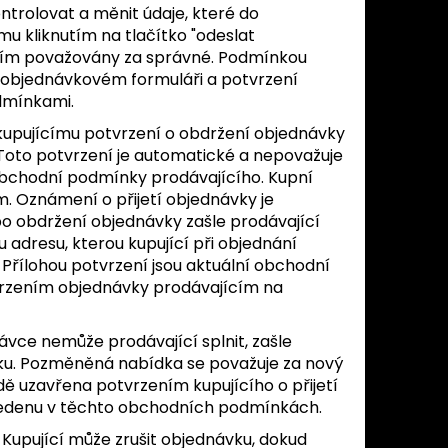
trolovat a měnit údaje, které do
mu kliknutím na tlačítko "odeslat
ícím považovány za správné. Podmínkou
v objednávkovém formuláři a potvrzení
dmínkami.
kupujícímu potvrzení o obdržení objednávky
. Toto potvrzení je automatické a nepovažuje
 obchodní podmínky prodávajícího. Kupní
m. Oznámení o přijetí objednávky je
o obdržení objednávky zašle prodávající
adresu, kterou kupující při objednání
 Přílohou potvrzení jsou aktuální obchodní
vrzením objednávky prodávajícím na
ávce nemůže prodávající splnit, zašle
ku. Pozměněná nabídka se považuje za nový
ě uzavřena potvrzením kupujícího o přijetí
vedenu v těchto obchodních podmínkách.
 Kupující může zrušit objednávku, dokud