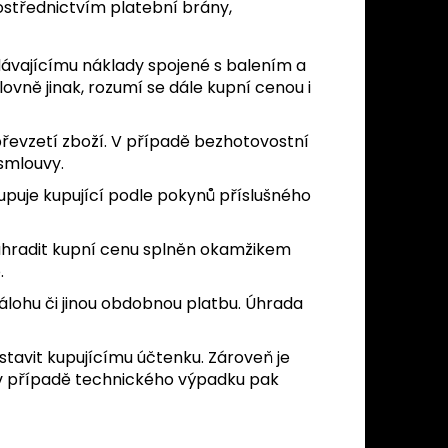
střednictvím platební brány,
odávajícímu náklady spojené s balením a
ovně jinak, rozumí se dále kupní cenou i
 převzetí zboží. V případě bezhotovostní
 smlouvy.
upuje kupující podle pokynů příslušného
 uhradit kupní cenu splněn okamžikem
.
álohu či jinou obdobnou platbu. Úhrada
ystavit kupujícímu účtenku. Zároveň je
, v případě technického výpadku pak