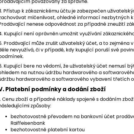
prodávajícím považovány za správné.
3. Přístup k zákaznickému účtu je zabezpečen uživatelsk
zachovávat mlčenlivost, ohledně informací nezbytných k 
Prodávající nenese odpovědnost za případné zneužití zák
4. Kupující není oprávněn umožnit využívání zákaznickéh
5. Prodávající může zrušit uživatelský účet, a to zejména v
déle nevyužívá, či v případě, kdy kupující poruší své pov
podmínek.
6. Kupující bere na vědomí, že uživatelský účet nemusí bý
ohledem na nutnou údržbu hardwarového a softwarového 
údržbu hardwarového a softwarového vybavení třetích o
V. Platební podmínky a dodání zboží
1. Cenu zboží a případné náklady spojené s dodáním zboží
následujícími způsoby:
bezhotovostně převodem na bankovní účet prodávaj
Raiffeisenbank
bezhotovostně platební kartou