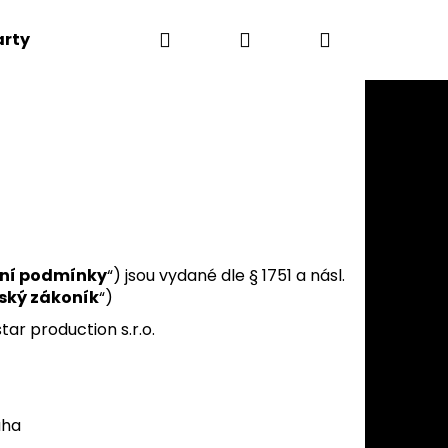
Hledat
Přihlášení
Nákupní
arty hry
Oblečení
Výhodné sety
Hodnoce
košík
ní podmínky
“) jsou vydané dle § 1751 a násl.
ský zákoník
“)
star production s.r.o.
Následující
aha