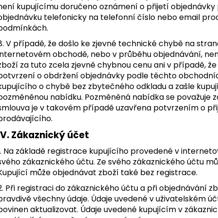
není kupujícímu doručeno oznámení o přijetí objednávky p
objednávku telefonicky na telefonní číslo nebo email pr
podmínkách.
8. V případě, že došlo ke zjevné technické chybě na stran
internetovém obchodě, nebo v průběhu objednávání, není
zboží za tuto zcela zjevně chybnou cenu ani v případě, ž
potvrzení o obdržení objednávky podle těchto obchodníc
kupujícího o chybě bez zbytečného odkladu a zašle kupuj
pozměněnou nabídku. Pozměněná nabídka se považuje za
smlouva je v takovém případě uzavřena potvrzením o při
prodávajícího.
IV. Zákaznický účet
1. Na základě registrace kupujícího provedené v interne
svého zákaznického účtu. Ze svého zákaznického účtu můž
Kupující může objednávat zboží také bez registrace.
2. Při registraci do zákaznického účtu a při objednávání z
pravdivě všechny údaje. Údaje uvedené v uživatelském účtu 
povinen aktualizovat. Údaje uvedené kupujícím v zákaznic