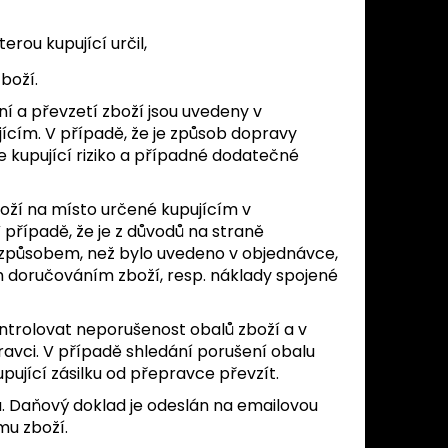
erou kupující určil,
boží.
ní a převzetí zboží jsou uvedeny v
ícím. V případě, že je způsob dopravy
 kupující riziko a případné dodatečné
boží na místo určené kupujícím v
V případě, že je z důvodů na straně
 způsobem, než bylo uvedeno v objednávce,
m doručováním zboží, resp. náklady spojené
kontrolovat neporušenost obalů zboží a v
avci. V případě shledání porušení obalu
ující zásilku od přepravce převzít.
ru. Daňový doklad je odeslán na emailovou
mu zboží.