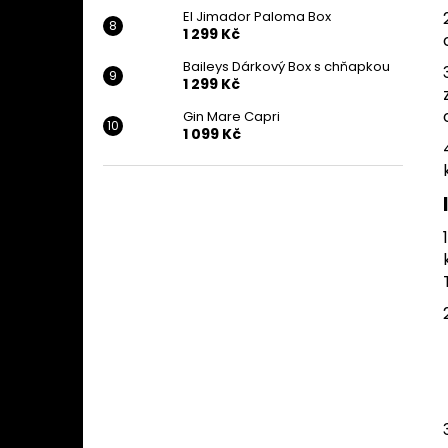
El Jimador Paloma Box
1 299 Kč
Baileys Dárkový Box s chňapkou
1 299 Kč
Gin Mare Capri
1 099 Kč