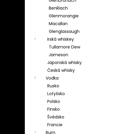
GlenDronach
BenRiach
Glenmorangie
Macallan
Glenglassaugh
Irská whiskey
Tullamore Dew
Jameson
Japonská whisky
Česká whisky
Vodka
Rusko
Lotyšsko
Polsko
Finsko
Švédsko
Francie
Rum