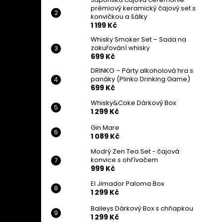
prémiový keramický čajový set s
konvičkou a šálky
1 199 Kč
Whisky Smoker Set – Sada na
zakuřování whisky
699 Kč
DRINKO – Párty alkoholová hra s
panáky (Plinko Drinking Game)
699 Kč
Whisky&Coke Dárkový Box
1 299 Kč
Gin Mare
1 089 Kč
Modrý Zen Tea Set - čajová
konvice s ohřívačem
999 Kč
El Jimador Paloma Box
1 299 Kč
Baileys Dárkový Box s chňapkou
1 299 Kč