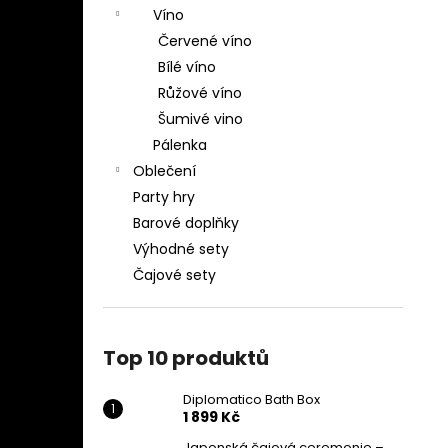
Víno
Červené víno
Bílé víno
Růžové víno
Šumivé vino
Pálenka
Oblečení
Party hry
Barové doplňky
Výhodné sety
Čajové sety
Top 10 produktů
Diplomatico Bath Box
1 899 Kč
Japonská čajová ceremonie –