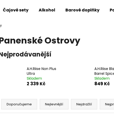
Čajové sety
Alkohol
Barové doplňky
P
y
Co potřebujete najít?
Panenské Ostrovy
HLEDAT
Nejprodávanější
Doporučujeme
A.H.Riise Non Plus
A.H.Riise Bl
Ultra
Barrel Spic
Skladem
Skladem
2 339 Kč
849 Kč
Ř
a
Doporučujeme
Nejlevnější
Nejdražší
Nejp
z