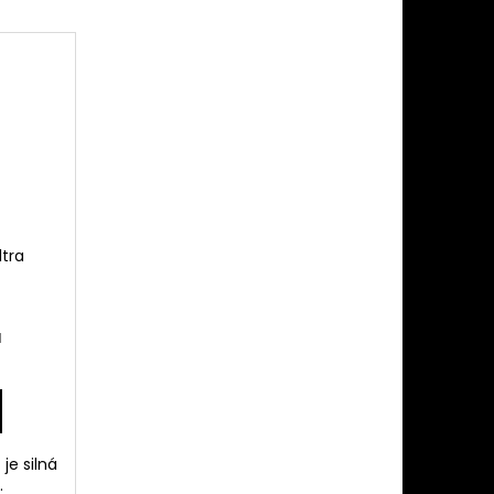
SET – SADA NA
ISKY
ltra
H
je silná
.