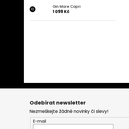
Gin Mare Capri
1 099 Kč
Z
á
Odebírat newsletter
p
Nezmeškejte žádné novinky či slevy!
a
t
E-mail