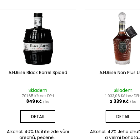
JAPONSKÁ ČAJOVÁ CEREMONIE –
WHISKY SMOKER 
e
PRÉMIOVÝ KERAMICKÝ ČAJOVÝ SET S
ZAKUŘOVÁNÍ WH
V
n
KONVIČKOU A ŠÁLKY
ý
699 Kč
í
1 199 Kč
p
p
i
r
s
o
p
d
r
u
o
k
d
A.H.Riise Black Barrel Spiced
A.H.Riise Non Plus U
t
u
ů
k
Skladem
Skladem
t
701,65 Kč bez DPH
1 933,06 Kč bez DP
849 Kč
2 339 Kč
/ ks
/ ks
ů
DETAIL
DETAIL
Alkohol: 40% Ucítíte zde vůni
Alkohol: 42% Jeho chuť 
ořechů, pečené...
a velmi bohatá..