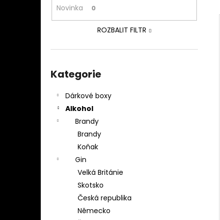
DIPLOMATICO BATH BOX
l
Novinka
0
1 899 Kč
ROZBALIT FILTR
Přeskočit
kategorie
Kategorie
Dárkové boxy
Alkohol
Brandy
Brandy
Koňak
Gin
Velká Británie
Skotsko
Česká republika
Německo