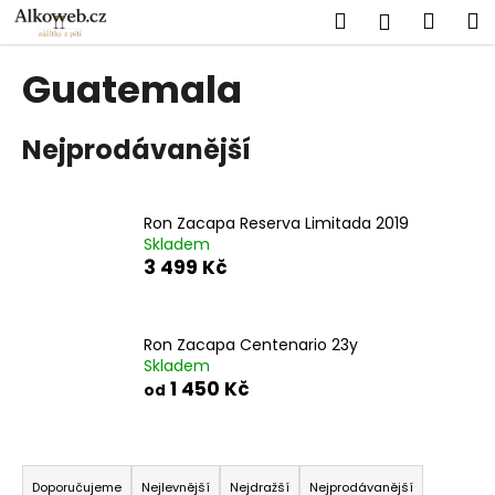
K
Přejít
Hledat
Náku
M
Přihlášen
na
o
obsah
Zpět
Zpět
košík
š
Guatemala
í
C
k
Nejprodávanější
o
p
o
Ron Zacapa Reserva Limitada 2019
t
Skladem
ř
3 499 Kč
e
b
u
Ron Zacapa Centenario 23y
Skladem
j
1 450 Kč
od
e
t
Ř
e
a
n
Doporučujeme
Nejlevnější
Nejdražší
Nejprodávanější