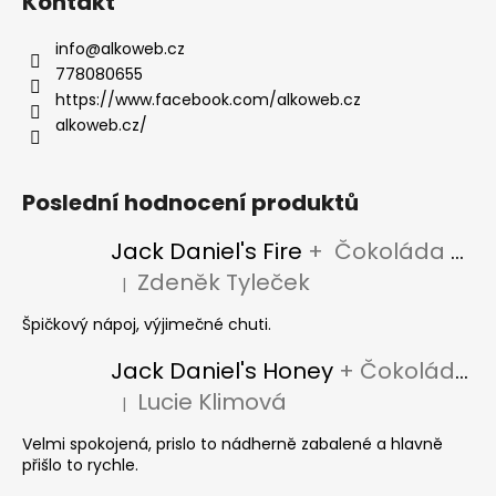
Kontakt
info
@
alkoweb.cz
778080655
https://www.facebook.com/alkoweb.cz
alkoweb.cz/
Poslední hodnocení produktů
Jack Daniel's Fire
+ Čokoláda Jack Daniel's
Zdeněk Tyleček
|
Hodnocení produktu je 5 z 5 hvězdiček.
Špičkový nápoj, výjimečné chuti.
Jack Daniel's Honey
+ Čokoláda Jack Daniel's
Lucie Klimová
|
Hodnocení produktu je 5 z 5 hvězdiček.
Velmi spokojená, prislo to nádherně zabalené a hlavně
přišlo to rychle.