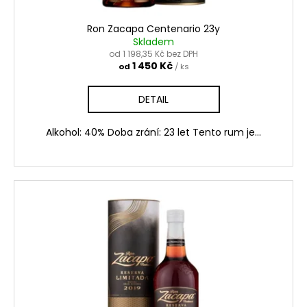
č
t
u
ů
Ron Zacapa Centenario 23y
j
Skladem
e
od 1 198,35 Kč bez DPH
m
1 450 Kč
od
/ ks
e
DETAIL
WHISKY
SMOKER
Alkohol: 40% Doba zrání: 23 let Tento rum je...
SET
–
SADA
NA
ZAKUŘOVÁNÍ
WHISKY
699
Kč