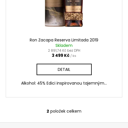
Ron Zacapa Reserva Limitada 2019
Skladem
2 891,74 Kč bez DPH
3 499 Kč
/ ks
DETAIL
Alkohol: 45% Edici inspirovanou tajemným...
2
položek celkem
O
v
Z
l