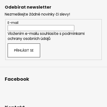
á
á
Odebírat newsletter
d
p
a
Nezmeškejte žádné novinky či slevy!
a
c
t
E-mail
í
í
p
Vložením e-mailu souhlasíte s
podmínkami
r
ochrany osobních údajů
v
k
PŘIHLÁSIT SE
y
v
ý
p
i
s
Facebook
u