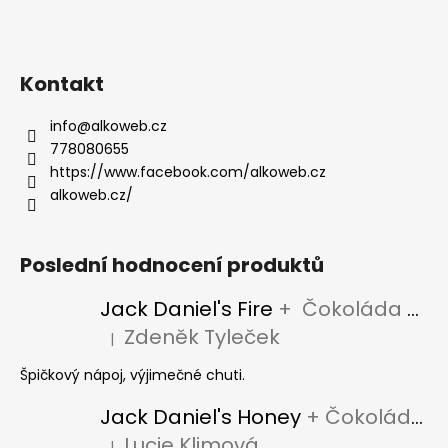
Kontakt
info
@
alkoweb.cz
778080655
https://www.facebook.com/alkoweb.cz
alkoweb.cz/
Poslední hodnocení produktů
Jack Daniel's Fire
+ Čokoláda Jack Daniel's
Zdeněk Tyleček
|
Hodnocení produktu je 5 z 5 hvězdiček.
Špičkový nápoj, výjimečné chuti.
Jack Daniel's Honey
+ Čokoláda Jack Daniel's
Lucie Klimová
|