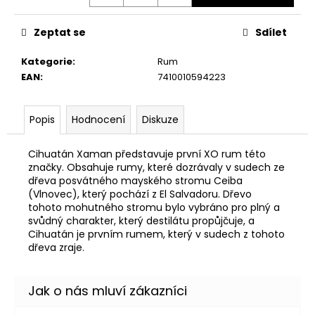
č
u
j
Zeptat se
Sdílet
e
m
Kategorie
:
Rum
e
EAN
:
7410010594223
Popis
Hodnocení
Diskuze
DRINKO
–
PÁRTY
Cihuatán Xaman představuje první XO rum této
ALKOHOLOVÁ
značky. Obsahuje rumy, které dozrávaly v sudech ze
HRA
S
dřeva posvátného mayského stromu Ceiba
PANÁKY
(Vlnovec), který pochází z El Salvadoru. Dřevo
(PLINKO
tohoto mohutného stromu bylo vybráno pro plný a
DRINKING
svůdný charakter, který destilátu propůjčuje, a
GAME)
Cihuatán je prvním rumem, který v sudech z tohoto
699
dřeva zraje.
Kč