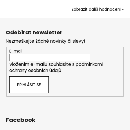
Zobrazit další hodnocení
Z
á
Odebírat newsletter
p
Nezmeškejte žádné novinky či slevy!
a
t
E-mail
í
Vložením e-mailu souhlasíte s
podmínkami
ochrany osobních údajů
PŘIHLÁSIT SE
Facebook