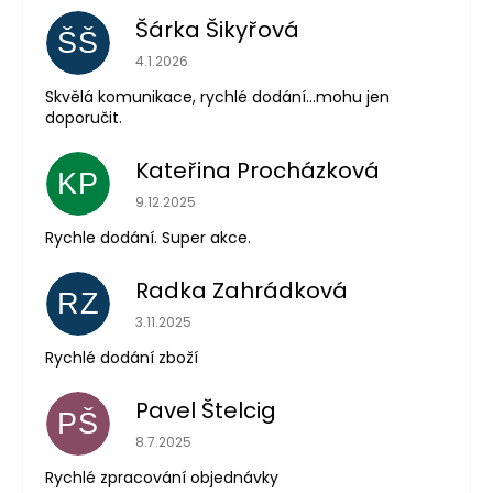
Šárka Šikyřová
ŠŠ
Hodnocení obchodu je 5 z 5 hvězdiček.
4.1.2026
Skvělá komunikace, rychlé dodání...mohu jen
doporučit.
Kateřina Procházková
KP
Hodnocení obchodu je 5 z 5 hvězdiček.
9.12.2025
Rychle dodání. Super akce.
Radka Zahrádková
RZ
Hodnocení obchodu je 5 z 5 hvězdiček.
3.11.2025
Rychlé dodání zboží
Pavel Štelcig
PŠ
Hodnocení obchodu je 5 z 5 hvězdiček.
8.7.2025
Rychlé zpracování objednávky