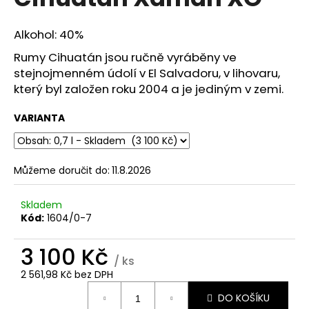
je
a
0,0
z
j
Alkohol: 40%
5
í
hvězdiček.
Rumy Cihuatán jsou ručně vyráběny ve
t
stejnojmenném údolí v El Salvadoru, v lihovaru,
?
který byl založen roku 2004 a je jediným v zemi.
VARIANTA
HLEDAT
Můžeme doručit do:
11.8.2026
Skladem
D
Kód:
1604/0-7
o
p
3 100 Kč
/ ks
o
2 561,98 Kč bez DPH
r
Měrná
u
DO KOŠÍKU
cena: