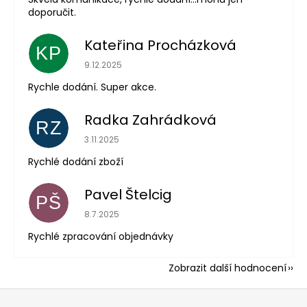
doporučit.
Kateřina Procházková
KP
Hodnocení obchodu je 5 z 5 hvězdiček.
9.12.2025
Rychle dodání. Super akce.
Radka Zahrádková
RZ
Hodnocení obchodu je 5 z 5 hvězdiček.
3.11.2025
Rychlé dodání zboží
Pavel Štelcig
PŠ
Hodnocení obchodu je 5 z 5 hvězdiček.
8.7.2025
Rychlé zpracování objednávky
Zobrazit další hodnocení
Z