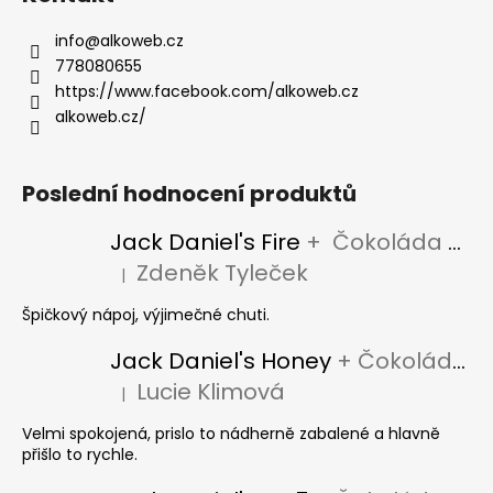
info
@
alkoweb.cz
778080655
https://www.facebook.com/alkoweb.cz
alkoweb.cz/
Poslední hodnocení produktů
Jack Daniel's Fire
+ Čokoláda Jack Daniel's
Zdeněk Tyleček
|
Hodnocení produktu je 5 z 5 hvězdiček.
Špičkový nápoj, výjimečné chuti.
Jack Daniel's Honey
+ Čokoláda Jack Daniel's
Lucie Klimová
|
Hodnocení produktu je 5 z 5 hvězdiček.
Velmi spokojená, prislo to nádherně zabalené a hlavně
přišlo to rychle.