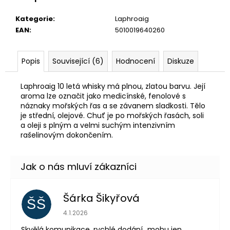
č
u
Kategorie
:
Laphroaig
j
EAN
:
5010019640260
e
m
e
Popis
Související (6)
Hodnocení
Diskuze
Laphroaig 10 letá whisky má plnou, zlatou barvu. Její
GIN
aroma lze označit jako medicínské, fenolové s
MARE
náznaky mořských řas a se závanem sladkosti. Tělo
1
je střední, olejové. Chuť je po mořských řasách, soli
089
a oleji s plným a velmi suchým intenzivním
Kč
rašelinovým dokončením.
Šárka Šikyřová
ŠŠ
Hodnocení obchodu je 5 z 5 hvězdiček.
4.1.2026
Skvělá komunikace, rychlé dodání...mohu jen