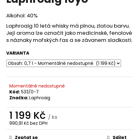
je
a
0,0
z
j
Alkohol: 40%
5
í
hvězdiček.
Laphroaig 10 letá whisky má plnou, zlatou barvu.
t
Její aroma lze označit jako medicínské, fenolové
?
s náznaky mořských řas a se závanem sladkosti.
VARIANTA
HLEDAT
Momentálně nedostupné
Kód:
533/0-7
Značka:
Laphroaig
D
o
1 199 Kč
p
/ ks
o
990,91 Kč bez DPH
r
Měrná
u
cena:
Zeptat se
Sdílet