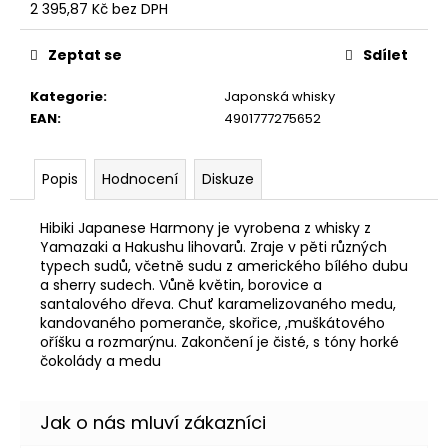
č
2 395,87 Kč bez DPH
u
Měrná
j
cena:
Zeptat se
Sdílet
e
m
Kategorie
:
Japonská whisky
e
EAN
:
4901777275652
DRINKO
Popis
Hodnocení
Diskuze
–
PÁRTY
ALKOHOLOVÁ
Hibiki Japanese Harmony je vyrobena z whisky z
HRA
Yamazaki a Hakushu lihovarů. Zraje v pěti různých
S
typech sudů, včetně sudu z amerického bílého dubu
PANÁKY
a sherry sudech. Vůně květin, borovice a
(PLINKO
santalového dřeva. Chuť karamelizovaného medu,
DRINKING
kandovaného pomeranče, skořice, ,muškátového
GAME)
oříšku a rozmarýnu. Zakončení je čisté, s tóny horké
699
čokolády a medu
Kč