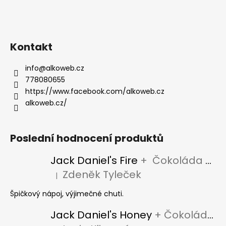
Kontakt
info
@
alkoweb.cz
778080655
https://www.facebook.com/alkoweb.cz
alkoweb.cz/
Poslední hodnocení produktů
Jack Daniel's Fire
+ Čokoláda Jack Daniel's
Zdeněk Tyleček
|
Hodnocení produktu je 5 z 5 hvězdiček.
Špičkový nápoj, výjimečné chuti.
Jack Daniel's Honey
+ Čokoláda Jack Daniel's