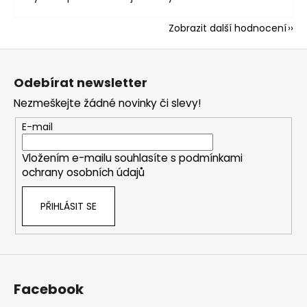
Zobrazit další hodnocení
Z
á
Odebírat newsletter
p
Nezmeškejte žádné novinky či slevy!
a
t
E-mail
í
Vložením e-mailu souhlasíte s
podmínkami
ochrany osobních údajů
PŘIHLÁSIT SE
Facebook