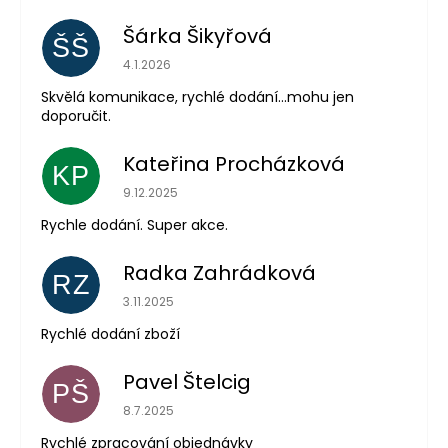
Šárka Šikyřová
ŠŠ
Hodnocení obchodu je 5 z 5 hvězdiček.
4.1.2026
Skvělá komunikace, rychlé dodání...mohu jen
doporučit.
Kateřina Procházková
KP
Hodnocení obchodu je 5 z 5 hvězdiček.
9.12.2025
Rychle dodání. Super akce.
Radka Zahrádková
RZ
Hodnocení obchodu je 5 z 5 hvězdiček.
3.11.2025
Rychlé dodání zboží
Pavel Štelcig
PŠ
Hodnocení obchodu je 5 z 5 hvězdiček.
8.7.2025
Rychlé zpracování objednávky