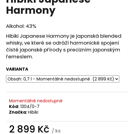
je
a
Harmony
0,0
z
j
5
í
hvězdiček.
Alkohol: 43%
t
Hibiki Japanese Harmony je japonská blended
?
whisky, ve které se odráží harmonické spojení
čisté japonské přírody s precizním japonským
řemeslem.
VARIANTA
HLEDAT
D
Momentálně nedostupné
o
Kód:
1304/0-7
p
Značka:
Hibiki
o
r
2 899 Kč
u
/ ks