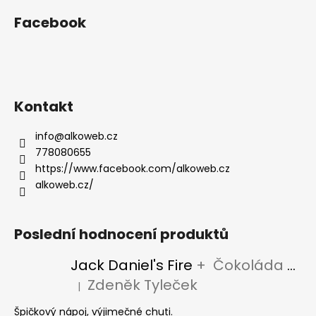
Facebook
Kontakt
info
@
alkoweb.cz
778080655
https://www.facebook.com/alkoweb.cz
alkoweb.cz/
Poslední hodnocení produktů
Jack Daniel's Fire
+ Čokoláda Jack Daniel's
Zdeněk Tyleček
|
Hodnocení produktu je 5 z 5 hvězdiček.
Špičkový nápoj, výjimečné chuti.