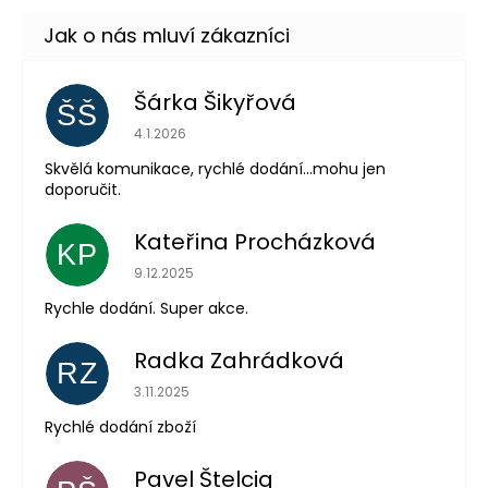
Šárka Šikyřová
ŠŠ
Hodnocení obchodu je 5 z 5 hvězdiček.
4.1.2026
Skvělá komunikace, rychlé dodání...mohu jen
doporučit.
Kateřina Procházková
KP
Hodnocení obchodu je 5 z 5 hvězdiček.
9.12.2025
Rychle dodání. Super akce.
Radka Zahrádková
RZ
Hodnocení obchodu je 5 z 5 hvězdiček.
3.11.2025
Rychlé dodání zboží
Pavel Štelcig