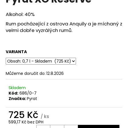
je
a
0,0
z
j
Alkohol: 40%
5
í
hvězdiček.
Rum pocházející z ostrova Anquily a je míchaný z
t
velmi dobře vyzrálých rumů.
?
VARIANTA
HLEDAT
Můžeme doručit do:
12.8.2026
Skladem
D
Kód:
686/0-7
o
Značka:
Pyrat
p
o
725 Kč
r
/ ks
u
599,17 Kč bez DPH
Měrná