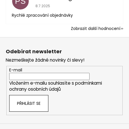
PŠ
Hodnocení obchodu je 5 z 5 hvězdiček.
8.7.2025
Rychlé zpracování objednávky
Zobrazit další hodnocení
Z
á
Odebírat newsletter
p
Nezmeškejte žádné novinky či slevy!
a
t
E-mail
í
Vložením e-mailu souhlasíte s
podmínkami
ochrany osobních údajů
PŘIHLÁSIT SE