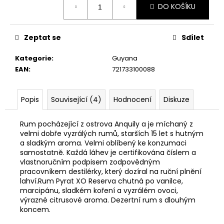
č
DO KOŠÍKU
cena:
u
j
e
Zeptat se
Sdílet
m
e
Kategorie
:
Guyana
EAN
:
721733100088
BAILEYS
DÁRKOVÝ
Popis
Související (4)
Hodnocení
Diskuze
BOX
S
CHŇAPKOU
Rum pocházející z ostrova Anquily a je míchaný z
1
velmi dobře vyzrálých rumů, starších 15 let s hutným
299
a sladkým aroma. Velmi oblíbený ke konzumaci
Kč
samostatně. Každá láhev je certifikována číslem a
vlastnoručním podpisem zodpovědným
pracovníkem destilérky, který dozíral na ruční plnění
lahví.Rum Pyrat XO Reserva chutná po vanilce,
marcipánu, sladkém koření a vyzrálém ovoci,
výrazné citrusové aroma. Dezertní rum s dlouhým
koncem.