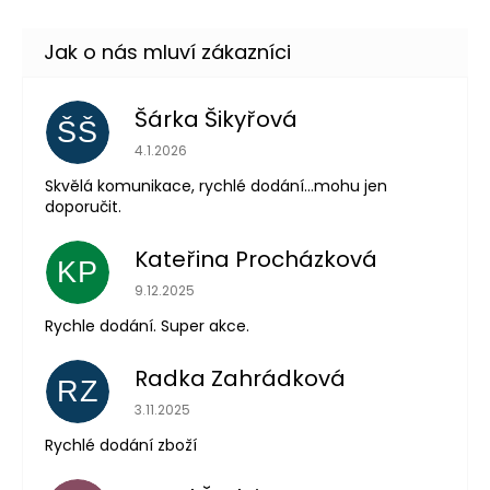
Šárka Šikyřová
ŠŠ
Hodnocení obchodu je 5 z 5 hvězdiček.
4.1.2026
Skvělá komunikace, rychlé dodání...mohu jen
doporučit.
Kateřina Procházková
KP
Hodnocení obchodu je 5 z 5 hvězdiček.
9.12.2025
Rychle dodání. Super akce.
Radka Zahrádková
RZ
Hodnocení obchodu je 5 z 5 hvězdiček.
3.11.2025
Rychlé dodání zboží