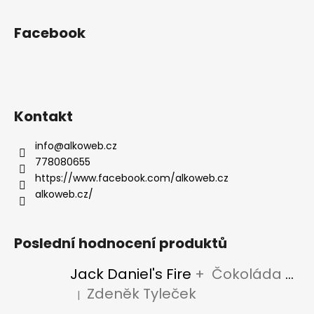
Facebook
Kontakt
info
@
alkoweb.cz
778080655
https://www.facebook.com/alkoweb.cz
alkoweb.cz/
Poslední hodnocení produktů
Jack Daniel's Fire
+ Čokoláda Jack Daniel's
Zdeněk Tyleček
|
Hodnocení produktu je 5 z 5 hvězdiček.