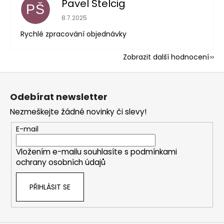
Pavel Štelcig
PŠ
Hodnocení obchodu je 5 z 5 hvězdiček.
8.7.2025
Rychlé zpracování objednávky
Zobrazit další hodnocení
Z
á
Odebírat newsletter
p
Nezmeškejte žádné novinky či slevy!
a
t
E-mail
í
Vložením e-mailu souhlasíte s
podmínkami
ochrany osobních údajů
PŘIHLÁSIT SE