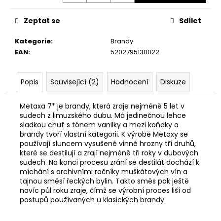
č
u
Zeptat se
Sdílet
j
e
Kategorie
:
Brandy
m
EAN
:
5202795130022
e
Popis
Související (2)
Hodnocení
Diskuze
JAPONSKÁ
ČAJOVÁ
CEREMONIE
Metaxa 7* je brandy, která zraje nejméně 5 let v
–
sudech z limuzského dubu. Má jedinečnou lehce
PRÉMIOVÝ
sladkou chuť s tónem vanilky a mezi koňaky a
KERAMICKÝ
brandy tvoří vlastní kategorii. K výrobě Metaxy se
ČAJOVÝ
SET
používají sluncem vysušené vinné hrozny tří druhů,
S
které se destilují a zrají nejméně tři roky v dubových
KONVIČKOU
sudech. Na konci procesu zrání se destilát dochází k
A
míchání s archivními ročníky muškátových vín a
ŠÁLKY
tajnou směsí řeckých bylin. Takto směs pak ještě
1
navíc půl roku zraje, čímž se výrobní proces liší od
199
postupů používaných u klasických brandy.
Kč