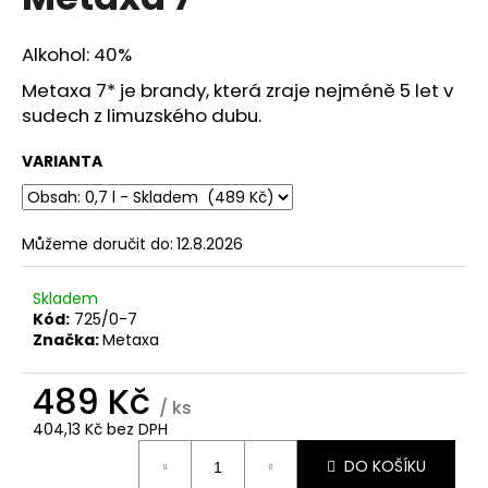
je
a
0,0
z
j
Alkohol: 40%
5
í
hvězdiček.
Metaxa 7* je brandy, která zraje nejméně 5 let v
t
sudech z limuzského dubu.
?
VARIANTA
Můžeme doručit do:
12.8.2026
HLEDAT
Skladem
Kód:
725/0-7
Značka:
Metaxa
D
o
489 Kč
p
/ ks
o
404,13 Kč bez DPH
r
Měrná
u
DO KOŠÍKU
cena: