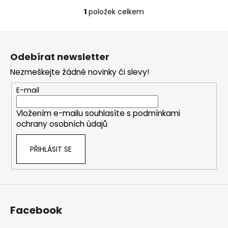
č
u
1
položek celkem
O
j
v
e
Z
l
m
á
á
Odebírat newsletter
e
d
p
a
Nezmeškejte žádné novinky či slevy!
a
c
BAILEYS
t
E-mail
í
DÁRKOVÝ
í
BOX
p
S
Vložením e-mailu souhlasíte s
podmínkami
r
CHŇAPKOU
ochrany osobních údajů
v
1
k
299
PŘIHLÁSIT SE
y
Kč
v
ý
p
i
s
Facebook
u