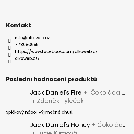
Kontakt
info
@
alkoweb.cz
778080655
https://www.facebook.com/alkoweb.cz
alkoweb.cz/
Poslední hodnocení produktů
Jack Daniel's Fire
+ Čokoláda Jack Daniel's
Zdeněk Tyleček
|
Hodnocení produktu je 5 z 5 hvězdiček.
Špičkový nápoj, výjimečné chuti.
Jack Daniel's Honey
+ Čokoláda Jack Daniel's
Lucie Klimová
|