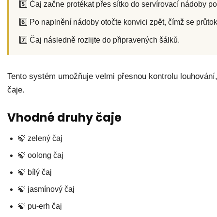
5️⃣ Čaj začne protékat přes sítko do servírovací nádoby po
6️⃣ Po naplnění nádoby otočte konvici zpět, čímž se průto
7️⃣ Čaj následně rozlijte do připravených šálků.
Tento systém umožňuje velmi přesnou kontrolu louhování, 
čaje.
Vhodné druhy čaje
🍃 zelený čaj
🍃 oolong čaj
🍃 bílý čaj
🍃 jasmínový čaj
🍃 pu-erh čaj