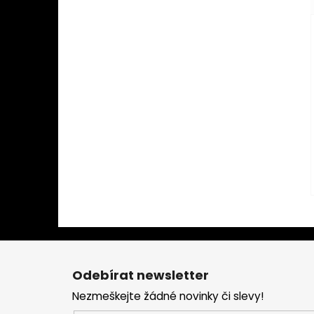
Z
á
Odebírat newsletter
p
Nezmeškejte žádné novinky či slevy!
a