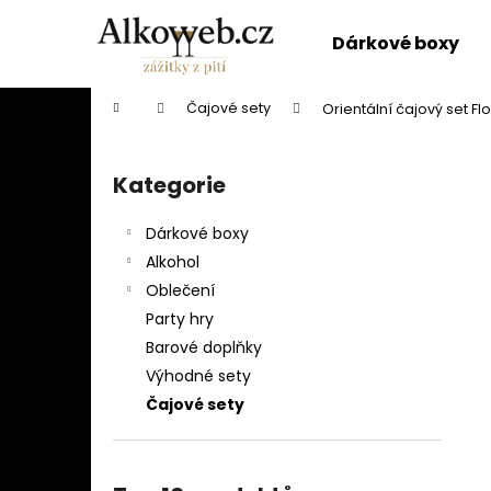
K
Přejít
na
o
Dárkové boxy
obsah
Zpět
Zpět
š
do
do
í
Domů
Čajové sety
Orientální čajový set F
k
obchodu
obchodu
P
o
Kategorie
Přeskočit
s
kategorie
t
Dárkové boxy
r
Alkohol
a
Oblečení
n
Party hry
n
Barové doplňky
í
Výhodné sety
p
Čajové sety
a
n
e