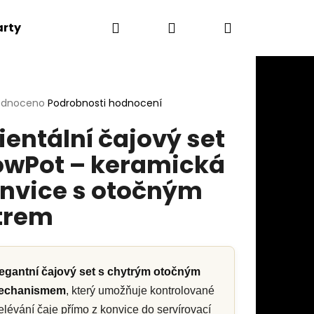
Hledat
Přihlášení
Nákupní
arty hry
Oblečení
Výhodné sety
Hodnoce
košík
rné
odnoceno
Podrobnosti hodnocení
cení
ientální čajový set
ktu
owPot – keramická
nvice s otočným
ček.
ltrem
egantní čajový set s chytrým otočným
Následující
echanismem
, který umožňuje kontrolované
elévání čaje přímo z konvice do servírovací