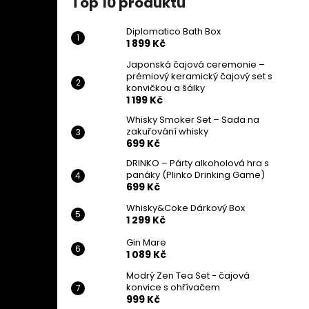
Top 10 produktů
DIPLOMATICO BATH BOX
l
1 899 Kč
Diplomatico Bath Box
1 899 Kč
Japonská čajová ceremonie –
prémiový keramický čajový set s
konvičkou a šálky
1 199 Kč
Whisky Smoker Set – Sada na
zakuřování whisky
699 Kč
DRINKO – Párty alkoholová hra s
panáky (Plinko Drinking Game)
699 Kč
Whisky&Coke Dárkový Box
1 299 Kč
Gin Mare
1 089 Kč
Modrý Zen Tea Set - čajová
konvice s ohřívačem
999 Kč