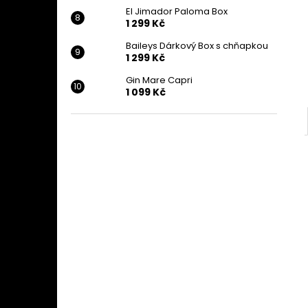
El Jimador Paloma Box
1 299 Kč
Baileys Dárkový Box s chňapkou
1 299 Kč
Gin Mare Capri
1 099 Kč