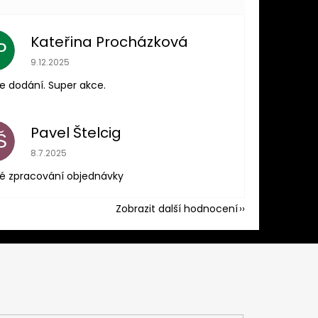
Kateřina Procházková
P
Hodnocení obchodu je 5 z 5 hvězdiček.
9.12.2025
e dodání. Super akce.
Pavel Štelcig
Š
Hodnocení obchodu je 5 z 5 hvězdiček.
8.7.2025
é zpracování objednávky
Zobrazit další hodnocení