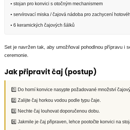
• stojan pro konvici s otočným mechanismem
• servírovací miska / čajová nádoba pro zachycení hotové
• 6 keramických čajových šálků
Set je navržen tak, aby umožňoval pohodlnou přípravu i 
ceremonie.
Jak připravit čaj (postup)
1️⃣ Do horní konvice nasypte požadované množství čajovýc
2️⃣ Zalijte čaj horkou vodou podle typu čaje.
3️⃣ Nechte čaj louhovat doporučenou dobu.
4️⃣ Jakmile je čaj připraven, lehce pootočte konvici na sto