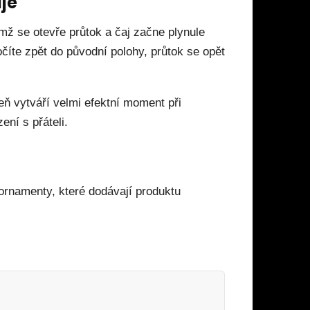
je
ímž se otevře průtok a čaj začne plynule
očíte zpět do původní polohy, průtok se opět
eň vytváří velmi efektní moment při
ení s přáteli.
ornamenty, které dodávají produktu