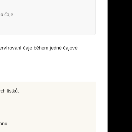
ho čaje
servírování čaje během jedné čajové
h lístků.
janu.