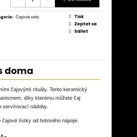
:
Tisk
gorie
:
Čajové sety
Zeptat se
Sdílet
ás doma
ními čajovými rituály. Tento keramický
chanismem, díky kterému můžete čaj
o servírovací nádoby.
čajové lístky od hotového nápoje.