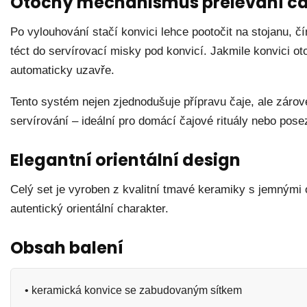
Otočný mechanismus přelévání ča
Po vylouhování stačí konvici lehce pootočit na stojanu, č
téct do servírovací misky pod konvicí. Jakmile konvici ot
automaticky uzavře.
Tento systém nejen zjednodušuje přípravu čaje, ale zárov
servírování – ideální pro domácí čajové rituály nebo posez
Elegantní orientální design
Celý set je vyroben z kvalitní tmavé keramiky s jemnými 
autentický orientální charakter.
Obsah balení
• keramická konvice se zabudovaným sítkem