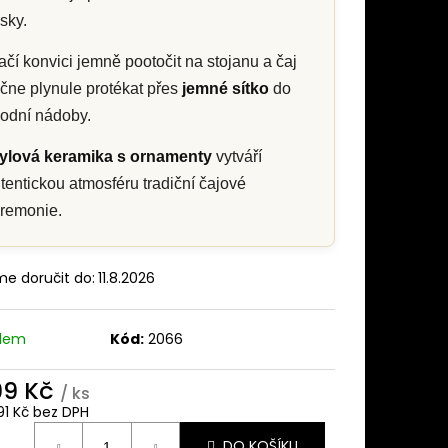
SET – SADA NA
ISKY
sky.
ačí konvici jemně pootočit na stojanu a čaj
čne plynule protékat přes
jemné sítko
do
odní nádoby.
ylová keramika s ornamenty
vytváří
tentickou atmosféru tradiční čajové
remonie.
e doručit do:
11.8.2026
adem
Kód:
2066
199 Kč
/ ks
91 Kč bez DPH
ná
DO KOŠÍKU